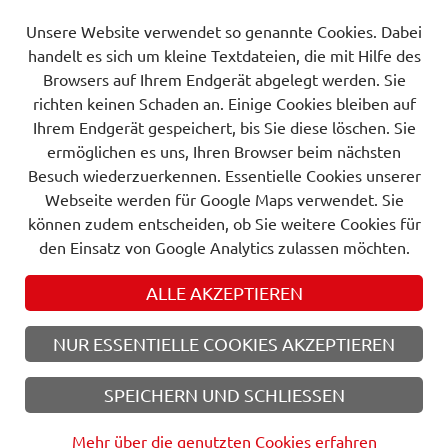
Projekt
für ein Unternehmen der griechischen
Unsere Website verwendet so genannte Cookies. Dabei
Lackindustrie.
handelt es sich um kleine Textdateien, die mit Hilfe des
Browsers auf Ihrem Endgerät abgelegt werden. Sie
Weiterlesen
richten keinen Schaden an. Einige Cookies bleiben auf
26.06.2024
Ihrem Endgerät gespeichert, bis Sie diese löschen. Sie
ermöglichen es uns, Ihren Browser beim nächsten
Besuch wiederzuerkennen. Essentielle Cookies unserer
Webseite werden für Google Maps verwendet. Sie
Öffnungszeiten
können zudem entscheiden, ob Sie weitere Cookies für
den Einsatz von Google Analytics zulassen möchten.
Mo - Do: 07:30 Uhr bis 16:30 Uhr
Fr: 07:30 Uhr bis 12:00 Uhr
ALLE AKZEPTIEREN
NUR ESSENTIELLE COOKIES AKZEPTIEREN
Suche
DSGVO
SPEICHERN UND SCHLIESSEN
Copyright C&G-Energie-Technik GmbH
Mehr über die genutzten Cookies erfahren