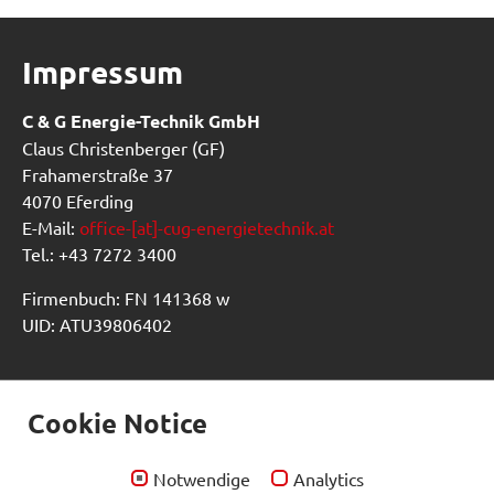
Impressum
C & G Energie-Technik GmbH
Claus Christenberger (GF)
Frahamerstraße 37
4070 Eferding
E-Mail:
office-[at]-cug-energietechnik.at
Tel.: +43 7272 3400
Firmenbuch: FN 141368 w
UID: ATU39806402
Frahamer Elektrodampf für die
Cookie Notice
griechische Halbinsel
Notwendige
Analytics
Schaltschrankbau wie aus dem Lehrbuch. Ein tolles