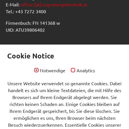
E-Mail:
office-[at]-cug-energietechnik.at
Tel.: +43 7272 3400
Firmenbuch: FN 141368 w
UID: ATU39806402
Frahamer Elektrodampf für die
Cookie Notice
griechische Halbinsel
Notwendige
Analytics
Schaltschrankbau wie aus dem Lehrbuch. Ein tolles
Projekt
für ein Unternehmen der griechischen
Unsere Website verwendet so genannte Cookies. Dabei
Lackindustrie.
handelt es sich um kleine Textdateien, die mit Hilfe des
Browsers auf Ihrem Endgerät abgelegt werden. Sie
Weiterlesen
richten keinen Schaden an. Einige Cookies bleiben auf
26.06.2024
Ihrem Endgerät gespeichert, bis Sie diese löschen. Sie
ermöglichen es uns, Ihren Browser beim nächsten
Besuch wiederzuerkennen. Essentielle Cookies unserer