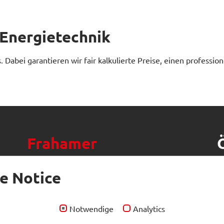
 Energietechnik
. Dabei garantieren wir fair kalkulierte Preise, einen professi
Frahamer
Elektrodampf für die
M
e Notice
griechische Halbinsel
F
Schaltschrankbau wie aus dem Lehrbuch. Ein
Notwendige
Analytics
tolles
Projekt
für ein Unternehmen der
griechischen Lackindustrie.