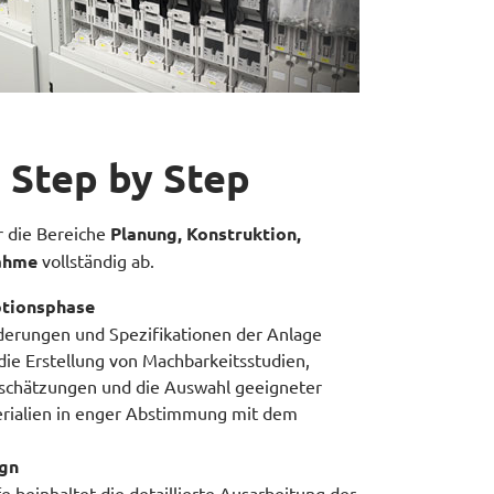
 Step by Step
 die Bereiche
Planung, Konstruktion,
nahme
vollständig ab.
ptionsphase
derungen und Spezifikationen der Anlage
 die Erstellung von Machbarkeitsstudien,
nschätzungen und die Auswahl geeigneter
rialien in enger Abstimmung mit dem
ign
e beinhaltet die detaillierte Ausarbeitung der