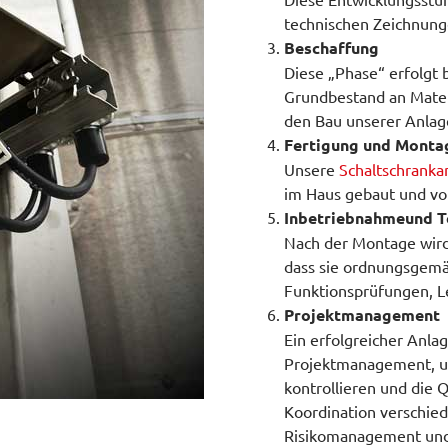
technischen Zeichnung
Beschaffung
Diese „Phase“ erfolgt 
Grundbestand an Materi
den Bau unserer Anlage
Fertigung und Monta
Unsere
Schaltschranka
im Haus gebaut und vo
Inbetriebnahme
und T
Nach der Montage wird 
dass sie ordnungsgemäß
Funktionsprüfungen, L
Projektmanagement
Ein erfolgreicher Anla
Projektmanagement, um
kontrollieren und die Q
Koordination verschie
Risikomanagement und